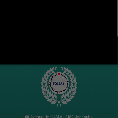
LA VIE ÉTUDIANTE CONTINUE SUR LES RÉSEAUX
SOCIAUX !
Avenue de l'U.M.A , 8189 Jendouba