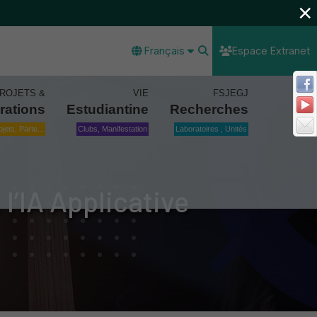
×
Français
Espace Extranet
ROJETS &
VIE
FSJEGJ
rations
Estudiantine
Recherches
ojets, Parte...
Clubs, Manifestation
Laboratoires , Unités
l’IA Applicative