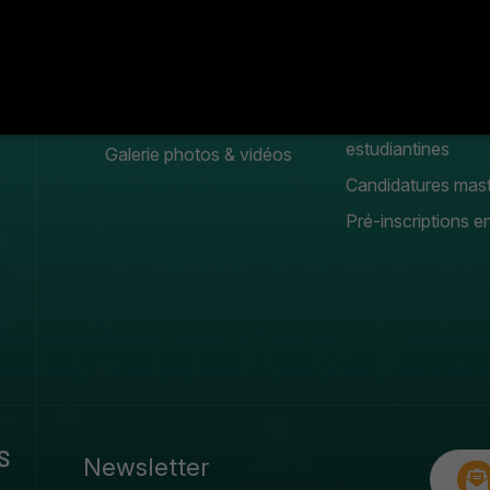
FACULTÉ
Etudiants
Mot du doyen
Clubs
Organigramme
Meilleurs projets
Conseil scientifique
Manifestation
estudiantines
Galerie photos & vidéos
Candidatures mas
Pré-inscriptions en
S
Newsletter