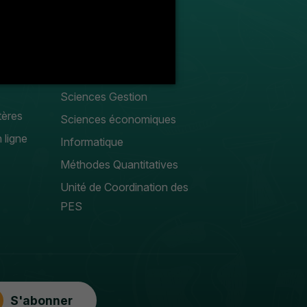
Enseignants
Liste des enseignants
droit public
Droit privé
Sciences Gestion
tères
Sciences économiques
 ligne
Informatique
Méthodes Quantitatives
Unité de Coordination des
PES
S'abonner