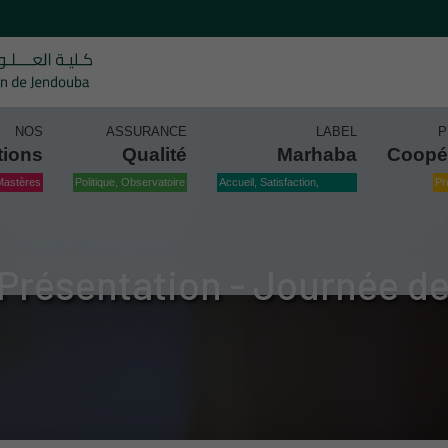
NOS
ASSURANCE
LABEL
P
tions
Qualité
Marhaba
Coopé
Mastères
Politique, Observatoire
Accueil, Satisfaction,
Pr
Qualité
Présentation - Journée de 