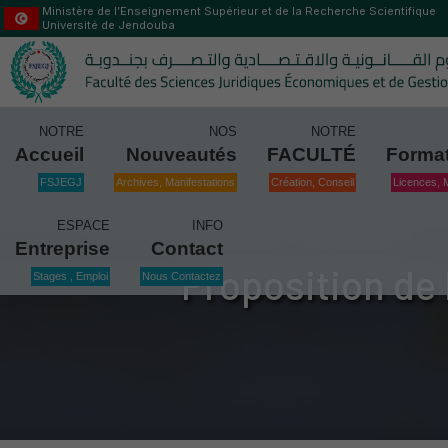
Ministère de l’Enseignement Supérieur et de la Recherche Scientifique
Université de Jendouba
NOTRE
NOS
NOTRE
Accueil
Nouveautés
FACULTÉ
Forma
FSJEGJ
Archives, Manifestations
Création, Conseil
Licences, 
ESPACE
INFO
Entreprise
Contact
Proposition de 
Stages , Emploi
Nous Contactez