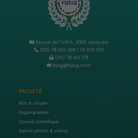
Avenue de l'U.M.A , 8189 Jendouba
(216) 78 600 299 / 78 600 300
(216) 78 601 176
fsjegj@fsjegj.rnu.tn
FACULTÉ
Mot du doyen
Organigramme
Conseil scientifique
Galerie photos & vidéos