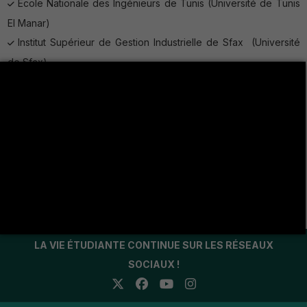
Ecole Nationale des Ingénieurs de Tunis (Université de Tunis
El Manar)
Institut Supérieur de Gestion Industrielle de Sfax (Université
de Sfax)
Ecole Nationale des ingénieurs de Gafsa (Université de
Gafsa)
Ecole Polytechnique de Turin (Italie)
Ecole Polytechnique de Milan (Italie)
CentraleSupélec de l’Université Paris-Saclay (France)
OBreal , Bracelone, Spain
LA VIE ÉTUDIANTE CONTINUE SUR LES RÉSEAUX
SOCIAUX !