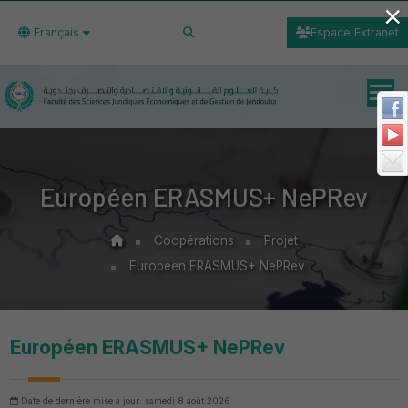
×
Français
Espace Extranet
Européen ERASMUS+ NePRev
Coopérations
Projet
Européen ERASMUS+ NePRev
Européen ERASMUS+ NePRev
Date de dernière mise à jour: samedi 8 août 2026