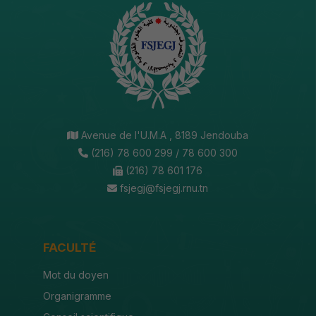
Avenue de l'U.M.A , 8189 Jendouba
(216) 78 600 299 / 78 600 300
(216) 78 601 176
fsjegj@fsjegj.rnu.tn
FACULTÉ
Mot du doyen
Organigramme