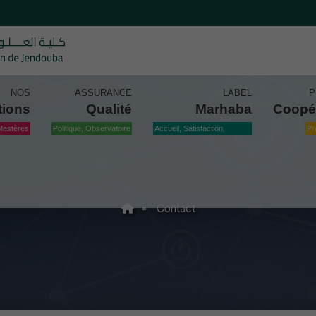
NOS
ASSURANCE
LABEL
P
tions
Qualité
Marhaba
Coopé
Mastères
Politique, Observatoire
Accueil, Satisfaction,
Pr
Qualité
Contact