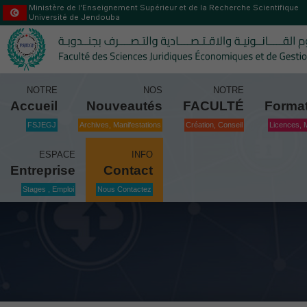
Ministère de l’Enseignement Supérieur et de la Recherche Scientifique
Université de Jendouba
NOTRE
NOS
NOTRE
Accueil
Nouveautés
FACULTÉ
Forma
FSJEGJ
Archives, Manifestations
Création, Conseil
Licences, 
ESPACE
INFO
Entreprise
Contact
Stages , Emploi
Nous Contactez