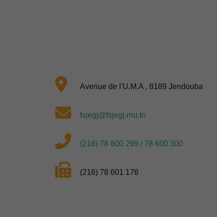
Avenue de l'U.M.A , 8189 Jendouba
fsjegj@fsjegj.rnu.tn
(216) 78 600 299 / 78 600 300
(216) 78 601 176