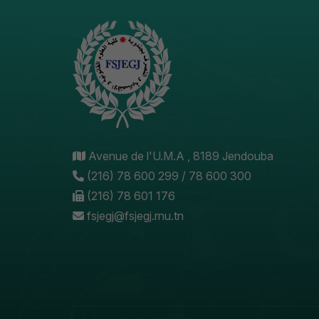
Avenue de l'U.M.A , 8189 Jendouba
(216) 78 600 299 / 78 600 300
(216) 78 601 176
fsjegj@fsjegj.rnu.tn