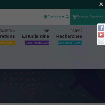
×
Français
Espace Extranet
ROJETS &
VIE
FSJEGJ
rations
Estudiantine
Recherches
ojets, Parte...
Clubs, Manifestation
Laboratoires , Unités