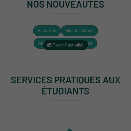
NOS NOUVEAUTÉS
Actualités
Manifestations
Manifestations estudiantines
Toute l'actualité
SERVICES PRATIQUES AUX
ÉTUDIANTS