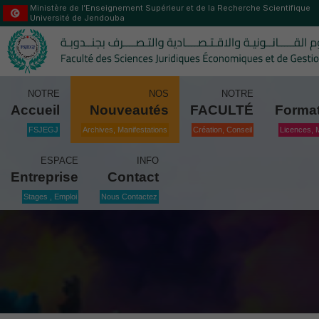
Ministère de l’Enseignement Supérieur et de la Recherche Scientifique
Université de Jendouba
NOTRE
NOS
NOTRE
Accueil
Nouveautés
FACULTÉ
Forma
FSJEGJ
Archives, Manifestations
Création, Conseil
Licences, 
ESPACE
INFO
Entreprise
Contact
Stages , Emploi
Nous Contactez