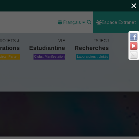
×
Français
Espace Extranet
ROJETS &
VIE
FSJEGJ
rations
Estudiantine
Recherches
ojets, Parte...
Clubs, Manifestation
Laboratoires , Unités