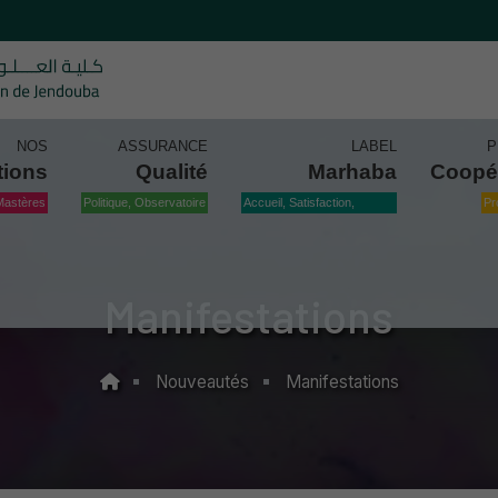
NOS
ASSURANCE
LABEL
P
tions
Qualité
Marhaba
Coopé
Mastères
Politique, Observatoire
Accueil, Satisfaction,
Pr
Qualité
Manifestations
Nouveautés
Manifestations