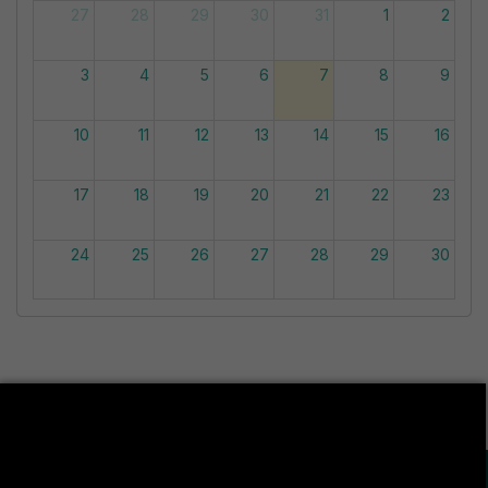
27
28
29
30
31
1
2
3
4
5
6
7
8
9
10
11
12
13
14
15
16
17
18
19
20
21
22
23
24
25
26
27
28
29
30
31
1
2
3
4
5
6
LA VIE ÉTUDIANTE CONTINUE SUR LES RÉSEAUX