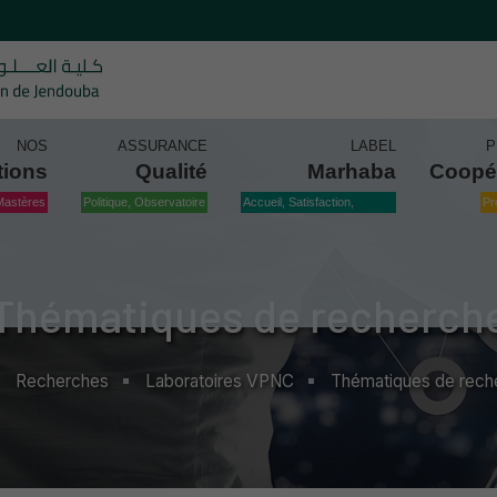
NOS
ASSURANCE
LABEL
P
tions
Qualité
Marhaba
Coopé
Mastères
Politique, Observatoire
Accueil, Satisfaction,
Pr
Qualité
Thématiques de recherch
Recherches
Laboratoires VPNC
Thématiques de rech