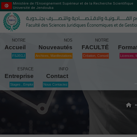
Ministère de l’Enseignement Supérieur et de la Recherche Scientifique
Université de Jendouba
NOTRE
NOS
NOTRE
Accueil
Nouveautés
FACULTÉ
Forma
FSJEGJ
Archives, Manifestations
Création, Conseil
Licences, 
ESPACE
INFO
Entreprise
Contact
Stages , Emploi
Nous Contactez