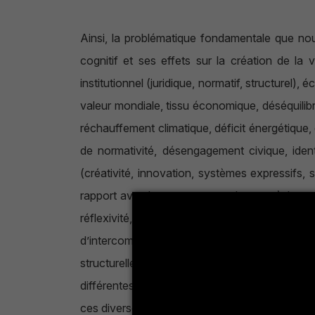
Ainsi, la problématique fondamentale que nous t
cognitif et ses effets sur la création de la v
institutionnel (juridique, normatif, structurel)
valeur mondiale, tissu économique, déséquilibr
réchauffement climatique, déficit énergétique, d
de normativité, désengagement civique, identi
(créativité, innovation, systèmes expressifs, 
rapport avec le temps et avec l’espace), humai
réflexivité, identité morale) et cognitif (app
d’intercompréhension), rapport au savoir, com
structurelles et comportementales, systémique
différentes facettes de cette décadence de la
ces diverses dimensions de la création de la va