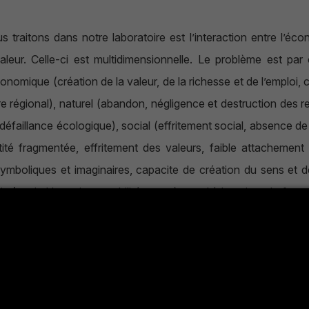
raitons dans notre laboratoire est l’interaction entre l’économ
aleur. Celle-ci est multidimensionnelle. Le problème est par co
, économique (création de la valeur, de la richesse et de l’emploi
e régional), naturel (abandon, négligence et destruction des res
éfaillance écologique), social (effritement social, absence de c
té fragmentée, effritement des valeurs, faible attachement ci
symboliques et imaginaires, capacite de création du sens et de 
n (capital humain, capabilités, systèmes d’éducation, de format
ropriation et création des connaissances, absorption technologiq
plexité des pratiques). Ces différentes facettes de notre pr
s et interactionnistes, transversales et longitudinales. Nos 
 création de la valeur en Tunisie. Nous essayons d’identifier 
leur.