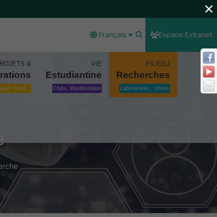
×
Français
Espace Extranet
ROJETS &
VIE
FSJEGJ
rations
Estudiantine
Recherches
ojets, Parte...
Clubs, Manifestation
Laboratoires , Unités
e
erche