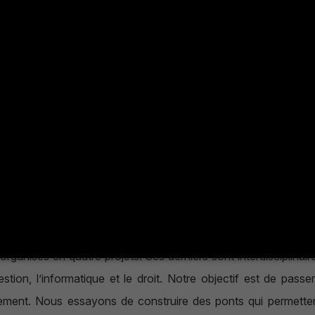
essources
ganisés en quatre projets. Ces derniers sont interdisciplinaire
stion, l’informatique et le droit. Notre objectif est de passer
isement. Nous essayons de construire des ponts qui permettent