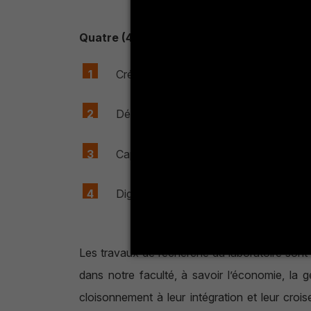
Quatre (4) mots clés spécifiques du LR
Création de la valeur sur la base des r
Développement durable
Capitaux de la prospérité
Digitalisation
Les travaux de recherche du laboratoire sont or
dans notre faculté, à savoir l’économie, la ge
cloisonnement à leur intégration et leur cro