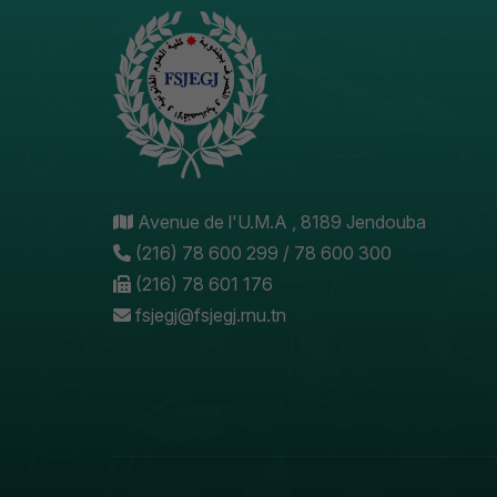
Avenue de l'U.M.A , 8189 Jendouba
(216) 78 600 299 / 78 600 300
(216) 78 601 176
fsjegj@fsjegj.rnu.tn