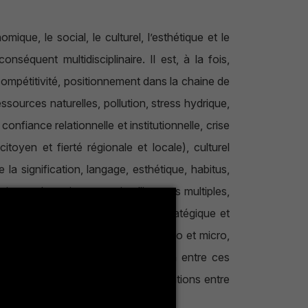
ique, le social, le culturel, l’esthétique et le
nséquent multidisciplinaire. Il est, à la fois,
, compétitivité, positionnement dans la chaine de
sources naturelles, pollution, stress hydrique,
onfiance relationnelle et institutionnelle, crise
toyen et fierté régionale et locale), culturel
la signification, langage, esthétique, habitus,
ion et d’enseignement, intelligences multiples,
ue, rationalités (instrumentale, stratégique et
oblématique sont simultanément macro et micro,
recherches portent sur l’interaction entre ces
les mécanismes générateurs des relations entre