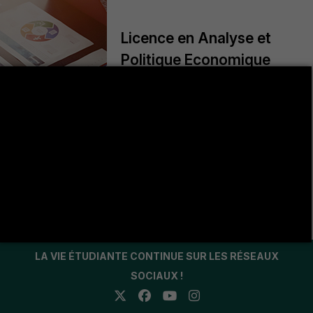
Licence en Analyse et
Politique Economique
+
Coordinatreur pédagogique: Dr. Assaad
GHAZOUANI
assaad.ghazouani@fsjegj.rnu.tn Atouts :
La Licence en Analyse et Politique
Économique (APE) présente plusieurs
avantages significatifs
LA VIE ÉTUDIANTE CONTINUE SUR LES RÉSEAUX
SOCIAUX !