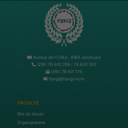
Avenue de l'U.M.A , 8189 Jendouba
(216) 78 600 299 / 78 600 300
(216) 78 601 176
fsjegj@fsjegj.rnu.tn
FACULTÉ
Mot du doyen
Organigramme