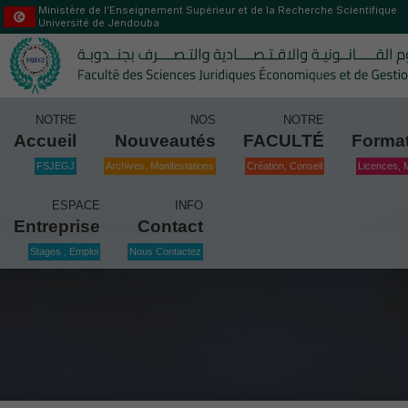
Ministère de l’Enseignement Supérieur et de la Recherche Scientifique
Université de Jendouba
NOTRE
NOS
NOTRE
Accueil
Nouveautés
FACULTÉ
Forma
FSJEGJ
Archives, Manifestations
Création, Conseil
Licences, 
ESPACE
INFO
Entreprise
Contact
Stages , Emploi
Nous Contactez