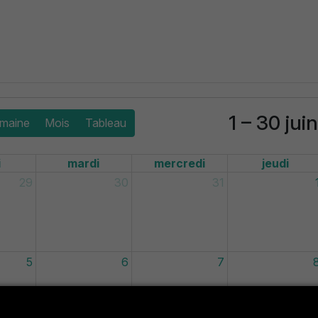
1 – 30 jui
maine
Mois
Tableau
i
mardi
mercredi
jeudi
29
30
31
5
6
7