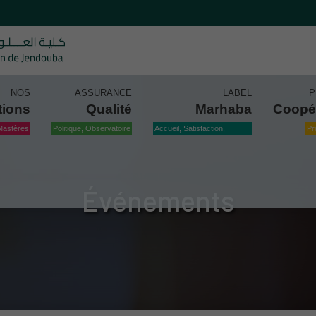
NOS
ASSURANCE
LABEL
P
tions
Qualité
Marhaba
Coopé
Mastères
Politique, Observatoire
Accueil, Satisfaction,
Pr
Qualité
Événements