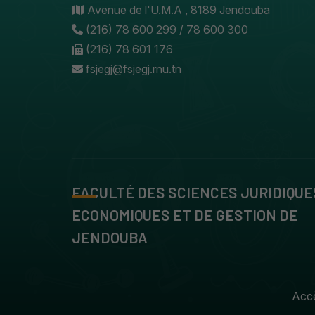
Avenue de l'U.M.A , 8189 Jendouba
(216) 78 600 299 / 78 600 300
(216) 78 601 176
fsjegj@fsjegj.rnu.tn
FACULTÉ DES SCIENCES JURIDIQUE
ECONOMIQUES ET DE GESTION DE
JENDOUBA
Accè