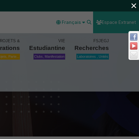
×
Français
Espace Extranet
ROJETS &
VIE
FSJEGJ
rations
Estudiantine
Recherches
ojets, Parte...
Clubs, Manifestation
Laboratoires , Unités