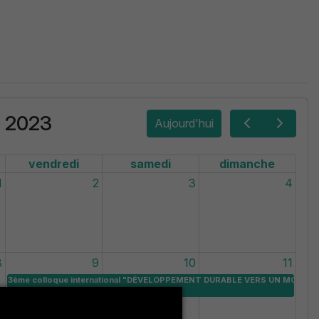
n 2023
Aujourd'hui
vendredi
samedi
dimanche
1
2
3
4
8
9
10
11
3ème colloque international "DÉVELOPPEMENT DURABLE VERS UN MODÈLE